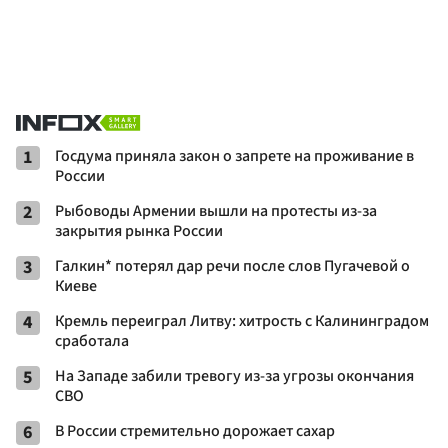
1
Госдума приняла закон о запрете на проживание в
России
2
Рыбоводы Армении вышли на протесты из-за
закрытия рынка России
3
Галкин* потерял дар речи после слов Пугачевой о
Киеве
4
Кремль переиграл Литву: хитрость с Калининградом
сработала
5
На Западе забили тревогу из-за угрозы окончания
СВО
6
В России стремительно дорожает сахар