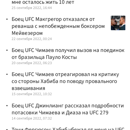
мне осталось жить 10 лет
25 сентября 2022, 16:44
Боец UFC Макгрегор отказался от
реванша с непобежденным боксером
Мейвезером
22 сентября 2022, 00:24
Боец UFC Чимаев получил вызов на поединок
от бразильца Пауло Косты
20 сентября 2022, 06:23
Боец UFC Чимаев отреагировал на критику
со стороны Хабиба по поводу провального
взвешивания
15 сентября 2022, 10:32
Боец UFC Джинлианг рассказал подробности
потасовки Чимаева и Диаза на UFC 279
14 сентября 2022, 07:32
Тони Фергюсон: Хабиб убежал от меня на UFC