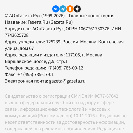
© АО «Газета.Ру» (1999-2026) – Главные новости дня
Название:
Газета.Ru
(Gazeta.Ru)
Учредитель:
АО «Газета.Ру»
, ОГРН 1067761730376, ИНН
7743625728
Адрес учредителя: 125239, Россия, Москва, Коптевская
улица, дом 67
Адрес редакции и издателя:
117105
, г.
Москва
,
Варшавское шоссе, д.9, стр.1
Телефон редакции:
+7 (495) 785-00-12
Факс:
+7 (495) 785-17-01
Электронная почта:
gazeta@gazeta.ru
Свидетельство о регистрации СМИ Эл № ФС77-67642
выдано федеральной службой по надзору в сфере
связи, информационных технологий и массовых
коммуникаций (Роскомнадзор) 10.11.2016 г. Редакция не
несет ответственности за достоверность информации,
содержащейся в рекламных объявлениях. Редакция не