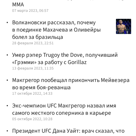
ММА
07 марта 2023, 06:57
Волкановски рассказал, почему
в поединке Махачева и Оливейры
болел за бразильца
28 февраля 2023, 22:51
Умер рэпер Trugoy the Dove, получивший
«Грэмми» за работу с Gorillaz
13 февраля 2023, 11:35
Макгрегор пообещал прикончить Мейвезера
во время боя-реванша
17 октября 2022, 14:33
Экс-чемпион UFC Макгрегор назвал имя
самого жесткого соперника в карьере
05 октября 2022, 10:28
Президент UFC Дана Уайт: врач сказал, что