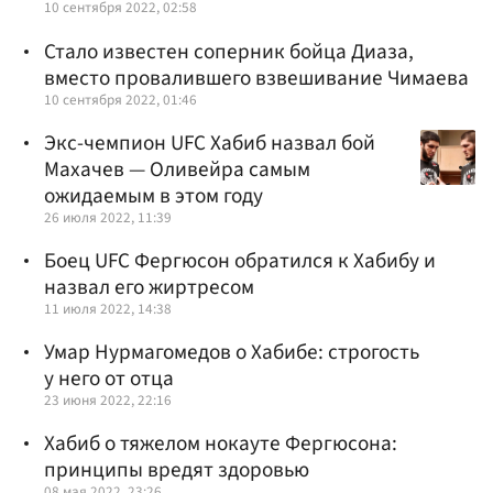
10 сентября 2022, 02:58
Стало известен соперник бойца Диаза,
вместо провалившего взвешивание Чимаева
10 сентября 2022, 01:46
Экс-чемпион UFC Хабиб назвал бой
Махачев — Оливейра самым
ожидаемым в этом году
26 июля 2022, 11:39
Боец UFC Фергюсон обратился к Хабибу и
назвал его жиртресом
11 июля 2022, 14:38
Умар Нурмагомедов о Хабибе: строгость
у него от отца
23 июня 2022, 22:16
Хабиб о тяжелом нокауте Фергюсона:
принципы вредят здоровью
08 мая 2022, 23:26