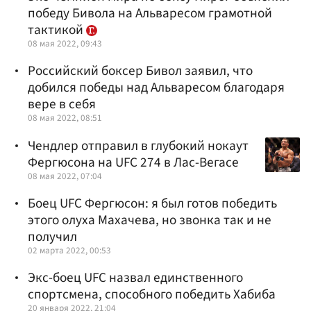
победу Бивола на Альваресом грамотной
тактикой
08 мая 2022, 09:43
Российский боксер Бивол заявил, что
добился победы над Альваресом благодаря
вере в себя
08 мая 2022, 08:51
Чендлер отправил в глубокий нокаут
Фергюсона на UFC 274 в Лас-Вегасе
08 мая 2022, 07:04
Боец UFC Фергюсон: я был готов победить
этого олуха Махачева, но звонка так и не
получил
02 марта 2022, 00:53
Экс-боец UFC назвал единственного
спортсмена, способного победить Хабиба
20 января 2022, 21:04