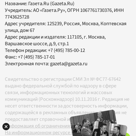
Название:
Газета.Ru
(Gazeta.Ru)
Учредитель:
АО «Газета.Ру»
, ОГРН 1067761730376, ИНН
7743625728
Адрес учредителя: 125239, Россия, Москва, Коптевская
улица, дом 67
Адрес редакции и издателя:
117105
, г.
Москва
,
Варшавское шоссе, д.9, стр.1
Телефон редакции:
+7 (495) 785-00-12
Факс:
+7 (495) 785-17-01
Электронная почта:
gazeta@gazeta.ru
Свидетельство о регистрации СМИ Эл № ФС77-67642
выдано федеральной службой по надзору в сфере
связи, информационных технологий и массовых
коммуникаций (Роскомнадзор) 10.11.2016 г. Редакция не
несет ответственности за достоверность информации,
содержащейся в рекламных объявлениях. Редакция не
предоставляет справочной информации.
Информация об ограничениях
На информационном ресурсе применяются