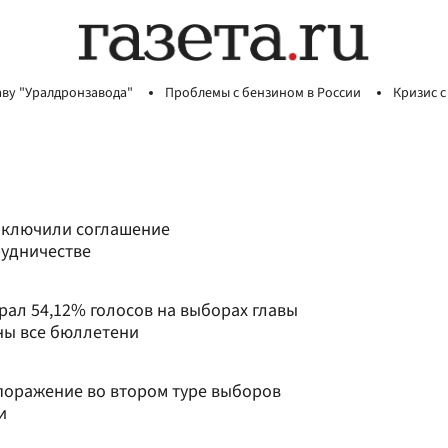
аву "Уралдронзавода"
Проблемы с бензином в России
Кризис с
аключили соглашение
рудничестве
рал 54,12% голосов на выборах главы
ны все бюллетени
поражение во втором туре выборов
и