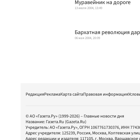
Муравейник на дороге
13 июля 2004, 13:49
Бархатная революция дар
06 мая 2004, 20:09
Редакция
Реклама
Карта сайта
Правовая информация
Услов
© АО «Газета.Ру» (1999-2026) – Главные новости дня
Название:
Газета.Ru
(Gazeta.Ru)
Учредитель:
АО «Газета.Ру»
, ОГРН 1067761730376, ИНН 7743
Адрес учредителя: 125239, Россия, Москва, Коптевская улиц
Адрес редакции и издателя:
117105
, г.
Москва
,
Варшавское шо