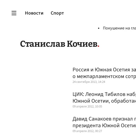
Новости
Спорт
Покушение на гл
Станислав Кочиев
Россия и Южная Осетия з
о межпарламентском сот
24 сентября 2013, 14:24
ЦИК: Леонид Тибилов наб
Южной Осетии, обработа
09 апреля 2012, 10:05
Давид Санакоев признал 
президента Южной Осети
09 апреля 2012, 00:27