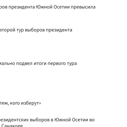
оров президента Южной Осетии превысила
второй тур выборов президента
льно подвел итоги первого тура
тем, кого изберут»
президентских выборов в Южной Осетии во
 Санакоев