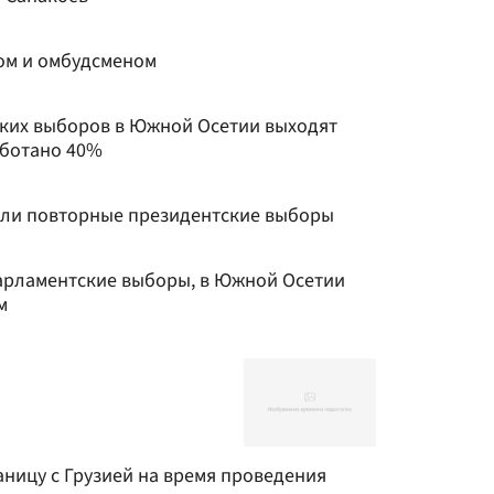
ом и омбудсменом
ских выборов в Южной Осетии выходят
аботано 40%
али повторные президентские выборы
арламентские выборы, в Южной Осетии
м
ницу с Грузией на время проведения