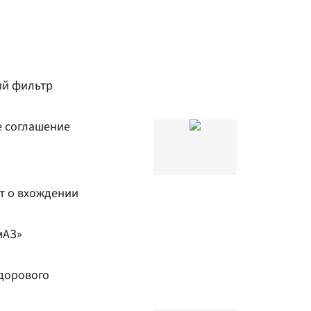
ий фильтр
е соглашение
т о вхождении
мАЗ»
здорового