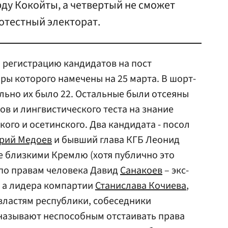
ду Кокойты, а четвертый не сможет
отестный электорат.
регистрацию кандидатов на пост
ры которого намечены на 25 марта. В шорт-
ально их было 22. Остальные были отсеяны
ов и лингвистического теста на знание
кого и осетинского. Два кандидата - посол
рий Медоев
и бывший глава КГБ Леонид
е близкими Кремлю (хотя публично это
по правам человека Давид
Санакоев
– экс-
, а лидера компартии
Станислава Кочиева
,
ластям республики, собеседники
 называют неспособным отстаивать права