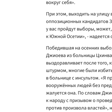
вокруг себя».
При этом, выходить на улицу 
оппозиционных кандидатов За
у вас пройдут выборы, может
к Южной Осетии», - надеется 
Победившая на осенних выбор
Джиоева из больницы Цхинва
выздоравливает после того, к
штурмом, многие были избиты
в больнице с инсультом. «Я 
вооружённых людей без предъ
жалуется она. По словам Джи
к народу с призывом о прове
против произвола властей», 