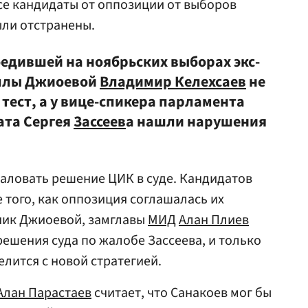
се кандидаты от оппозиции от выборов
ыли отстранены.
дившей на ноябрьских выборах экс-
Аллы Джиоевой
Владимир Келехсаев
не
тест, а у вице-спикера парламента
ата Сергея
Зассеев
а нашли нарушения
аловать решение ЦИК в суде. Кандидатов
 того, как оппозиция соглашалась их
ник Джиоевой, замглавы
МИД
Алан Плиев
 решения суда по жалобе Зассеева, и только
лится с новой стратегией.
Алан Парастаев
считает, что Санакоев мог бы