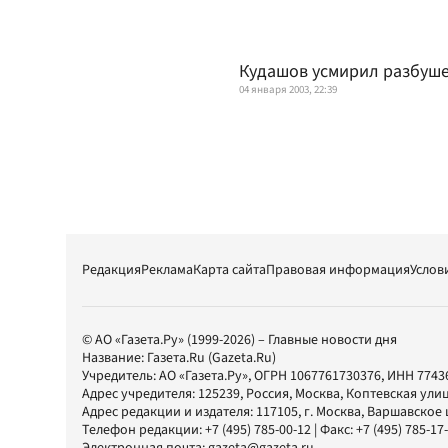
Кудашов усмирил разбуше
04 января 2003, 22:39
Редакция
Реклама
Карта сайта
Правовая информация
Услов
© АО «Газета.Ру» (1999-2026) – Главные новости дня
Название:
Газета.Ru
(Gazeta.Ru)
Учредитель:
АО «Газета.Ру»
, ОГРН 1067761730376, ИНН 7743
Адрес учредителя: 125239, Россия, Москва, Коптевская улиц
Адрес редакции и издателя:
117105
, г.
Москва
,
Варшавское шо
Телефон редакции:
+7 (495) 785-00-12
| Факс:
+7 (495) 785-17