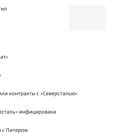
тил
ат»
»
или контракты с «Северсталью»
рсталь» инфицирована
 с Питером