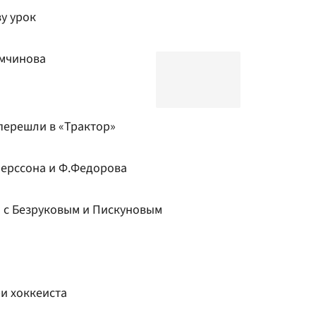
у урок
мчинова
перешли в «Трактор»
ерссона и Ф.Федорова
ы с Безруковым и Пискуновым
и хоккеиста