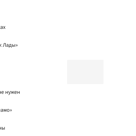
жах
к Лады»
не нужен
намо»
ны