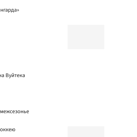
ангарда»
на Вуйтека
 межсезонье
хоккею