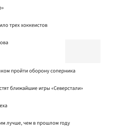
р»
ило трех хоккеистов
това
олком пройти оборону соперника
стят ближайшие игры «Северстали»
еха
им лучше, чем в прошлом году