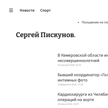
Новости
Спорт
Покушение на гл
Сергей Пискунов
В Кемеровской области и
несовершеннолетней
31 января 2025, 01:01
Бывший координатор «Гол
интимных фото
12 февраля 2024, 17:28
Кардиохирурги из Челяби
операций на аорте
04 июня 2013, 15:07