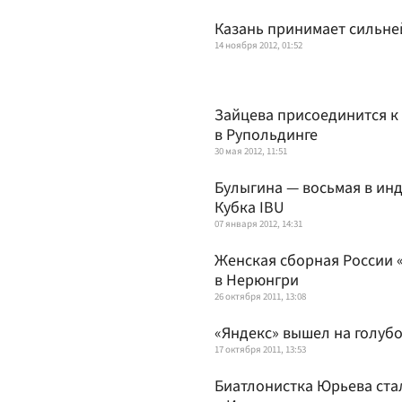
Казань принимает сильн
14 ноября 2012, 01:52
Зайцева присоединится к
в Рупольдинге
30 мая 2012, 11:51
Булыгина — восьмая в ин
Кубка IBU
07 января 2012, 14:31
Женская сборная России 
в Нерюнгри
26 октября 2011, 13:08
«Яндекс» вышел на голуб
17 октября 2011, 13:53
Биатлонистка Юрьева ста