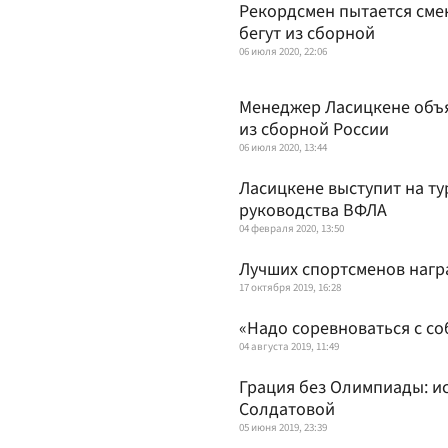
Рекордсмен пытается сме
бегут из сборной
06 июля 2020, 22:06
Менеджер Ласицкене объя
из сборной России
06 июля 2020, 13:44
Ласицкене выступит на ту
руководства ВФЛА
04 февраля 2020, 13:50
Лучших спортсменов нагр
17 октября 2019, 16:28
«Надо соревноваться с со
04 августа 2019, 11:49
Грация без Олимпиады: и
Солдатовой
05 июня 2019, 23:39