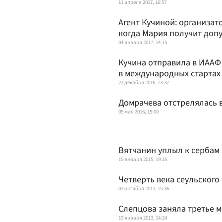
11 апреля 2017, 16:57
Агент Кучиной: организат
когда Мария получит доп
04 января 2017, 14:15
Кучина отправила в ИААФ
в международных стартах
22 декабря 2016, 13:37
Домрачева отстрелялась 
05 мая 2016, 15:00
Вятчанин уплыл к сербам
15 января 2015, 19:15
Четверть века сеульского
02 октября 2013, 15:36
Слепцова заняла третье м
19 января 2013, 14:24