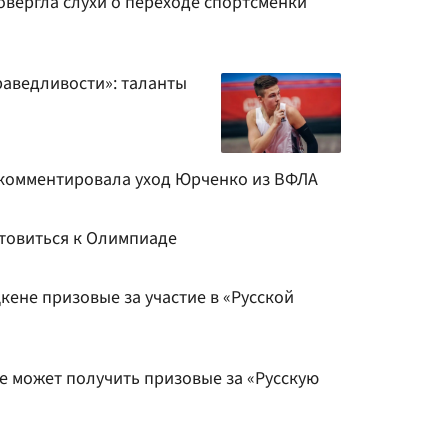
вергла слухи о переходе спортсменки
раведливости»: таланты
комментировала уход Юрченко из ВФЛА
товиться к Олимпиаде
ене призовые за участие в «Русской
е может получить призовые за «Русскую