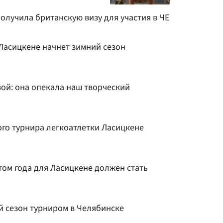
олучила британскую визу для участия в ЧЕ
Ласицкене начнет зимний сезон
вой: она опекала наш творческий
ого турнира легкоатлетки Ласицкене
ом года для Ласицкене должен стать
й сезон турниром в Челябинске