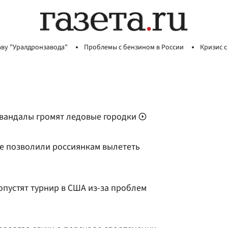
аву "Уралдронзавода"
Проблемы с бензином в России
Кризис с
-вандалы громят ледовые городки
не позволили россиянкам вылететь
опустят турнир в США из-за проблем