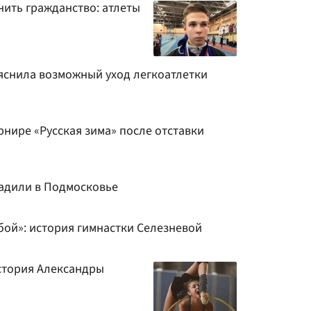
нить гражданство: атлеты
снила возможный уход легкоатлетки
рнире «Русская зима» после отставки
адили в Подмосковье
бой»: история гимнастки Селезневой
стория Александры