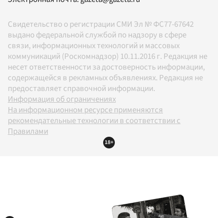
Свидетельство о регистрации СМИ Эл № ФС77-67642
выдано федеральной службой по надзору в сфере
связи, информационных технологий и массовых
коммуникаций (Роскомнадзор) 10.11.2016 г. Редакция не
несет ответственности за достоверность информации,
содержащейся в рекламных объявлениях. Редакция не
предоставляет справочной информации.
Информация об ограничениях
На информационном ресурсе применяются
рекомендательные технологии в соответствии с
Правилами
18+