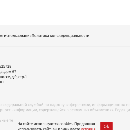
ия использования
Политика конфиденциальности
625728
а, дом 67
ссе, д.9, стр.1
-01
но федеральной службой по надзору в сфере связи, информационных т
товерность информации, содержащейся в рекламных объявлениях. Редак
ные технологии в соответствии с Правилами
На сайте используются cookies. Продолжая
Ok
использовать сайт, вы принимаете
условия