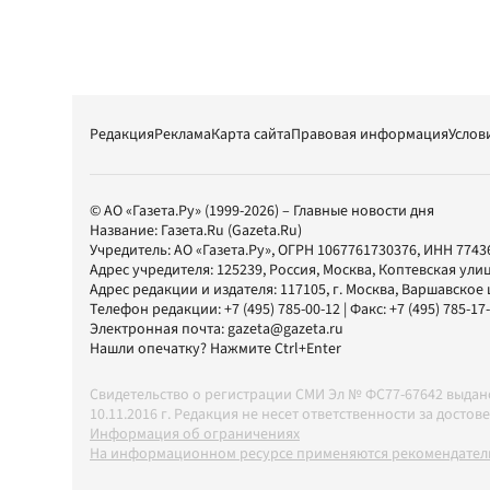
Редакция
Реклама
Карта сайта
Правовая информация
Услов
© АО «Газета.Ру» (1999-2026) – Главные новости дня
Название:
Газета.Ru
(Gazeta.Ru)
Учредитель:
АО «Газета.Ру»
, ОГРН 1067761730376, ИНН 7743
Адрес учредителя: 125239, Россия, Москва, Коптевская улиц
Адрес редакции и издателя:
117105
, г.
Москва
,
Варшавское шо
Телефон редакции:
+7 (495) 785-00-12
| Факс:
+7 (495) 785-17
Электронная почта:
gazeta@gazeta.ru
Нашли опечатку? Нажмите Ctrl+Enter
Свидетельство о регистрации СМИ Эл № ФС77-67642 выда
10.11.2016 г. Редакция не несет ответственности за дос
Информация об ограничениях
На информационном ресурсе применяются рекомендатель