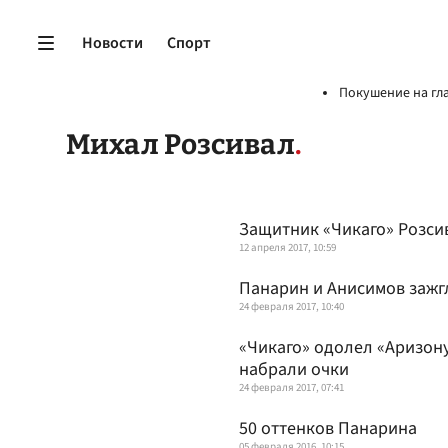
Новости
Спорт
Покушение на гл
Михал Розсивал
Защитник «Чикаго» Розси
12 апреля 2017, 10:59
Панарин и Анисимов зажг
24 февраля 2017, 10:40
«Чикаго» одолел «Аризону
набрали очки
24 февраля 2017, 07:41
50 оттенков Панарина
05 февраля 2016, 10:15