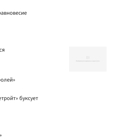
равновесие
ся
ролей»
етройт» буксует
»