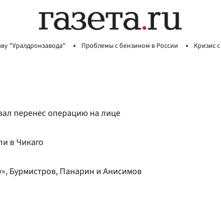
аву "Уралдронзавода"
Проблемы с бензином в России
Кризис с
вал перенес операцию на лице
ли в Чикаго
», Бурмистров, Панарин и Анисимов