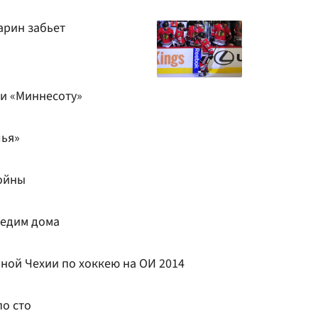
нарин забьет
ши «Миннесоту»
лья»
ойны
бедим дома
рной Чехии по хоккею на ОИ 2014
по сто