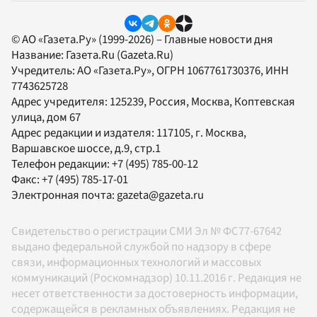
© АО «Газета.Ру» (1999-2026) – Главные новости дня
Название:
Газета.Ru
(Gazeta.Ru)
Учредитель:
АО «Газета.Ру»
, ОГРН 1067761730376, ИНН
7743625728
Адрес учредителя: 125239, Россия, Москва, Коптевская
улица, дом 67
Адрес редакции и издателя:
117105
, г.
Москва
,
Варшавское шоссе, д.9, стр.1
Телефон редакции:
+7 (495) 785-00-12
Факс:
+7 (495) 785-17-01
Электронная почта:
gazeta@gazeta.ru
Свидетельство о регистрации СМИ Эл № ФС77-67642
выдано федеральной службой по надзору в сфере
связи, информационных технологий и массовых
коммуникаций (Роскомнадзор) 10.11.2016 г. Редакция не
несет ответственности за достоверность информации,
содержащейся в рекламных объявлениях. Редакция не