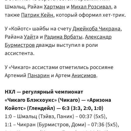
Шмальц, Райан
Хартман
и
Михал Розсивал
, а
также
Патрик Кейн
, который оформил хет-трик.
У «Койотс» шайбы на счету
Джейкоба Чикрана
,
Райана
Уайт
а и
Радима Врбаты
.
Александр
Бурмистров
дважды выступил в роли
ассистента.
У «Чикаго» ассистами отметились россияне
Артемий
Панарин
и Артем
Анисимов
.
НХЛ — регулярный чемпионат
«Чикаго Блэкхоукс» (Чикаго) — «Аризона
Койотс» (Глендейл) — 6:3 (3:3, 2:0, 1:0)
1:0 – Шмальц (Тэйвз, Паник) – 00:37 (5x5),
1:1 – Чикран (Бурмистров, Доми) – 07:36 (5x5),