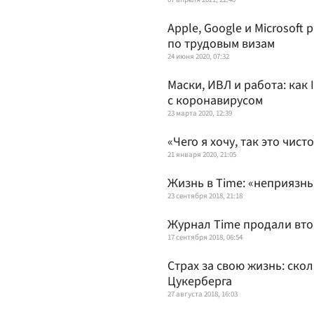
Apple, Google и Microsof
по трудовым визам
24 июня 2020, 07:32
Маски, ИВЛ и работа: как
с коронавирусом
23 марта 2020, 12:39
«Чего я хочу, так это чис
21 января 2020, 21:05
Жизнь в Time: «неприязнь
23 сентября 2018, 21:18
Журнал Time продали втор
17 сентября 2018, 06:54
Страх за свою жизнь: ско
Цукерберга
27 августа 2018, 16:03