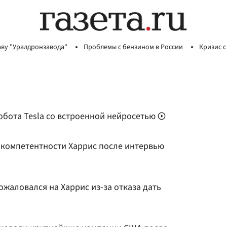
аву "Уралдронзавода"
Проблемы с бензином в России
Кризис с
обота Tesla со встроенной нейросетью
 компетентности Харрис после интервью
жаловался на Харрис из-за отказа дать