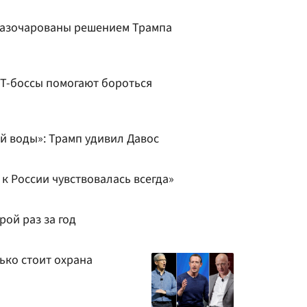
t разочарованы решением Трампа
 IT-боссы помогают бороться
той воды»: Трамп удивил Давос
 к России чувствовалась всегда»
ой раз за год
лько стоит охрана