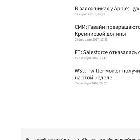
В заложниках у Apple: Цу
03 апреля 2018, 16:21
СМИ: Гавайи превращаютс
Кремниевой долины
08 февраля 2017, 17:33
FT: Salesforce отказалась 
15 октября 2016, 13:42
WSJ: Twitter может полу
на этой неделе
05 октября 2016, 09:52
Редакция
Реклама
Карта сайта
Правовая информация
Услов