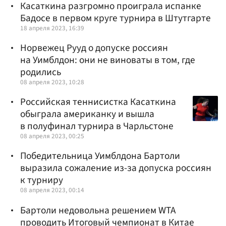
Касаткина разгромно проиграла испанке
Бадосе в первом круге турнира в Штутгарте
18 апреля 2023, 16:39
Норвежец Рууд о допуске россиян
на Уимблдон: они не виноваты в том, где
родились
08 апреля 2023, 10:28
Российская теннисистка Касаткина
обыграла американку и вышла
в полуфинал турнира в Чарльстоне
08 апреля 2023, 00:25
Победительница Уимблдона Бартоли
выразила сожаление из-за допуска россиян
к турниру
08 апреля 2023, 00:14
Бартоли недовольна решением WTA
проводить Итоговый чемпионат в Китае