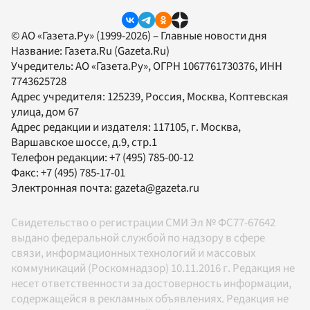
© АО «Газета.Ру» (1999-2026) – Главные новости дня
Название:
Газета.Ru
(Gazeta.Ru)
Учредитель:
АО «Газета.Ру»
, ОГРН 1067761730376, ИНН
7743625728
Адрес учредителя: 125239, Россия, Москва, Коптевская
улица, дом 67
Адрес редакции и издателя:
117105
, г.
Москва
,
Варшавское шоссе, д.9, стр.1
Телефон редакции:
+7 (495) 785-00-12
Факс:
+7 (495) 785-17-01
Электронная почта:
gazeta@gazeta.ru
Свидетельство о регистрации СМИ Эл № ФС77-67642
выдано федеральной службой по надзору в сфере
связи, информационных технологий и массовых
коммуникаций (Роскомнадзор) 10.11.2016 г. Редакция не
несет ответственности за достоверность информации,
содержащейся в рекламных объявлениях. Редакция не