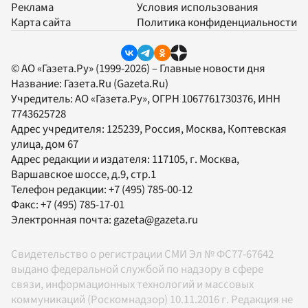
Реклама
Условия использования
Карта сайта
Политика конфиденциальности
© АО «Газета.Ру» (1999-2026) – Главные новости дня
Название:
Газета.Ru
(Gazeta.Ru)
Учредитель:
АО «Газета.Ру»
, ОГРН 1067761730376, ИНН
7743625728
Адрес учредителя: 125239, Россия, Москва, Коптевская
улица, дом 67
Адрес редакции и издателя:
117105
, г.
Москва
,
Варшавское шоссе, д.9, стр.1
Телефон редакции:
+7 (495) 785-00-12
Факс:
+7 (495) 785-17-01
Электронная почта:
gazeta@gazeta.ru
Свидетельство о регистрации СМИ Эл № ФС77-67642
выдано федеральной службой по надзору в сфере
связи, информационных технологий и массовых
коммуникаций (Роскомнадзор) 10.11.2016 г. Редакция не