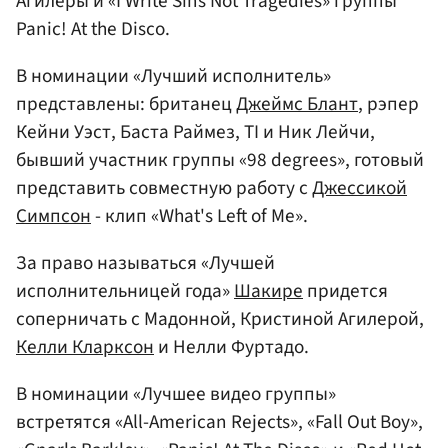
Агилеры и «I Write Sins Not Tragedies» группы
Panic! At the Disco.
В номинации «Лучший исполнитель»
представлены: британец
Джеймс Блант
, рэпер
Кейни Уэст, Баста Раймез, TI и Ник Лейчи,
бывший участник группы «98 degrees», готовый
представить совместную работу с
Джессикой
Симпсон
- клип «What's Left of Me».
За право называться «Лучшей
исполнительницей года»
Шакире
придется
соперничать с Мадонной, Кристиной Агилерой,
Келли Кларксон
и Нелли Фуртадо.
В номинации «Лучшее видео группы»
встретятся «All-American Rejects», «Fall Out Boy»,