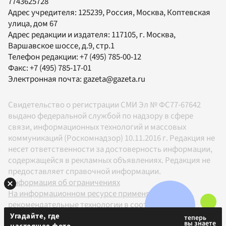
7743625728
Адрес учредителя: 125239, Россия, Москва, Коптевская
улица, дом 67
Адрес редакции и издателя:
117105
, г.
Москва
,
Варшавское шоссе, д.9, стр.1
Телефон редакции:
+7 (495) 785-00-12
Факс:
+7 (495) 785-17-01
Электронная почта:
gazeta@gazeta.ru
Свидетельство о регистрации СМИ Эл № ФС77-67642
выдано федеральной службой по надзору в сфере
связи, информационных технологий и массовых
коммуникаций (Роскомнадзор) 10.11.2016 г. Редакция не
несет ответственности за достоверность информации,
содержащейся в рекламных объявлениях. Редакция не
предоставляет справочной информации.
Информация об ограничениях
На информационном ресурсе применяются
рекомендательные технологии в соответствии с
Правилами
Угадайте, где