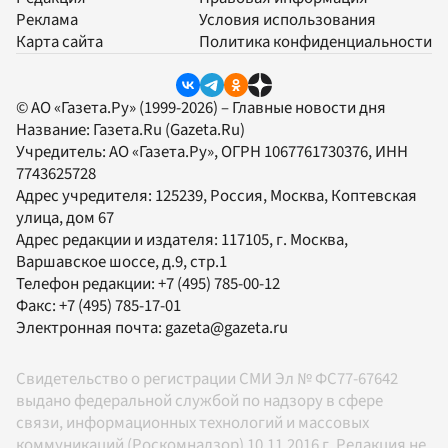
Реклама
Условия использования
Карта сайта
Политика конфиденциальности
© АО «Газета.Ру» (1999-2026) – Главные новости дня
Название:
Газета.Ru
(Gazeta.Ru)
Учредитель:
АО «Газета.Ру»
, ОГРН 1067761730376, ИНН
7743625728
Адрес учредителя: 125239, Россия, Москва, Коптевская
улица, дом 67
Адрес редакции и издателя:
117105
, г.
Москва
,
Варшавское шоссе, д.9, стр.1
Телефон редакции:
+7 (495) 785-00-12
Факс:
+7 (495) 785-17-01
Электронная почта:
gazeta@gazeta.ru
Свидетельство о регистрации СМИ Эл № ФС77-67642
выдано федеральной службой по надзору в сфере
связи, информационных технологий и массовых
коммуникаций (Роскомнадзор) 10.11.2016 г. Редакция не