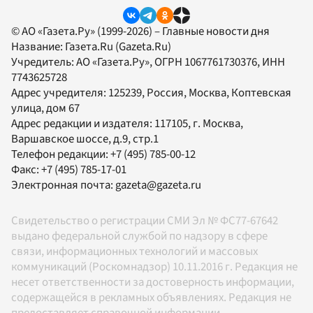
© АО «Газета.Ру» (1999-2026) – Главные новости дня
Название:
Газета.Ru
(Gazeta.Ru)
Учредитель:
АО «Газета.Ру»
, ОГРН 1067761730376, ИНН
7743625728
Адрес учредителя: 125239, Россия, Москва, Коптевская
улица, дом 67
Адрес редакции и издателя:
117105
, г.
Москва
,
Варшавское шоссе, д.9, стр.1
Телефон редакции:
+7 (495) 785-00-12
Факс:
+7 (495) 785-17-01
Электронная почта:
gazeta@gazeta.ru
Свидетельство о регистрации СМИ Эл № ФС77-67642
выдано федеральной службой по надзору в сфере
связи, информационных технологий и массовых
коммуникаций (Роскомнадзор) 10.11.2016 г. Редакция не
несет ответственности за достоверность информации,
содержащейся в рекламных объявлениях. Редакция не
предоставляет справочной информации.