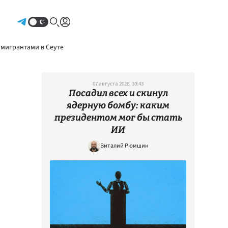
Авторизоваться
 мигрантами в Сеуте
07 августа 2026, 10:43
Посадил всех и скинул
ядерную бомбу: каким
президентом мог бы стать
ИИ
Виталий Рюмшин