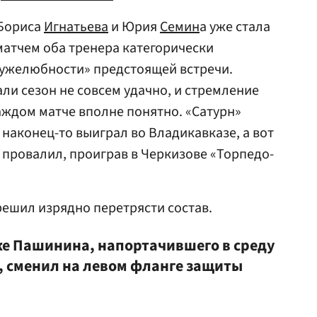
 Бориса
Игнатьева
и Юрия
Семин
а уже стала
 матчем оба тренера категорически
ружелюбности» предстоящей встречи.
ли сезон не совсем удачно, и стремление
аждом матче вполне понятно. «Сатурн»
 наконец-то выиграл во Владикавказе, а вот
провалил, проиграв в Черкизове «Торпедо-
ешил изрядно перетрясти состав.
вке Пашинина, напортачившего в среду
ь, сменил на левом фланге защиты