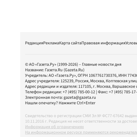
Редакция
Реклама
Карта сайта
Правовая информация
Услов
© АО «Газета.Ру» (1999-2026) – Главные новости дня
Название:
Газета.Ru
(Gazeta.Ru)
Учредитель:
АО «Газета.Ру»
, ОГРН 1067761730376, ИНН 7743
Адрес учредителя: 125239, Россия, Москва, Коптевская улиц
Адрес редакции и издателя:
117105
, г.
Москва
,
Варшавское шо
Телефон редакции:
+7 (495) 785-00-12
| Факс:
+7 (495) 785-17
Электронная почта:
gazeta@gazeta.ru
Нашли опечатку? Нажмите Ctrl+Enter
Свидетельство о регистрации СМИ Эл № ФС77-67642 выда
10.11.2016 г. Редакция не несет ответственности за дос
Информация об ограничениях
На информационном ресурсе применяются рекомендатель