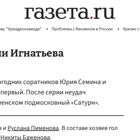
аву "Уралдронзавода"
Проблемы с бензином в России
Кризис с
ли Игнатьева
годних соратников Юрия Семина и
первый. После серии неудач
менском подмосковный «Сатурн».
а и
Руслана Пименова
. В составе хозяев гол
а
Никиты Баженова
.