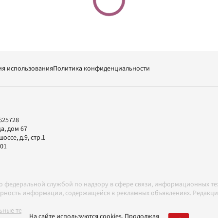
ия использования
Политика конфиденциальности
625728
а, дом 67
ссе, д.9, стр.1
-01
но федеральной службой по надзору в сфере связи, информационных т
товерность информации, содержащейся в рекламных объявлениях. Редак
ные технологии в соответствии с Правилами
На сайте используются cookies. Продолжая