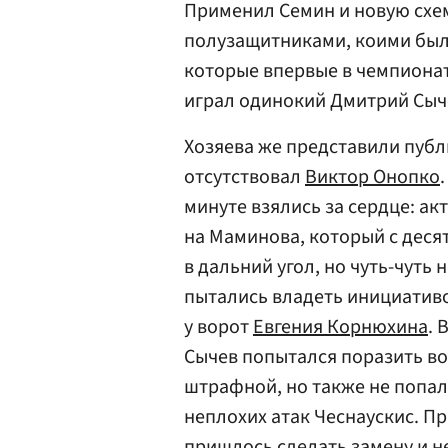
Применил Семин и новую схе
полузащитниками, коими были
которые впервые в чемпионат
играл одинокий Дмитрий Сыч
Хозяева же представили публи
отсутствовал
Виктор Онопко
минуте взялись за сердце: ак
на Маминова, который с деся
в дальний угол, но чуть-чуть 
пытались владеть инициатив
у ворот
Евгения Корнюхина
. 
Сычев попытался поразить во
штрафной, но также не попал 
неплохих атак Чеснаускис. Пр
пришлось сделать замену и н