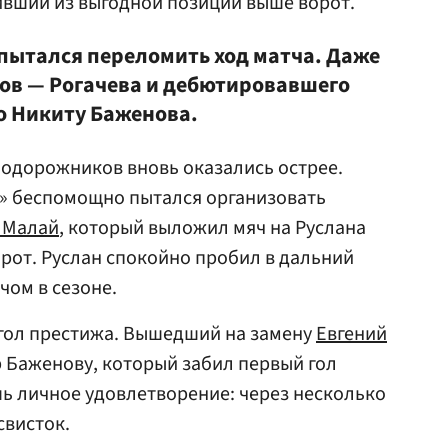
ивший из выгодной позиции выше ворот.
 пытался переломить ход матча. Даже
ов — Рогачева и дебютировавшего
о Никиту Баженова.
нодорожников вновь оказались острее.
рн» беспомощно пытался организовать
 Малай
, который выложил мяч на Руслана
рот. Руслан спокойно пробил в дальний
чом в сезоне.
а гол престижа. Вышедший на замену
Евгений
р Баженову, который забил первый гол
шь личное удовлетворение: через несколько
свисток.