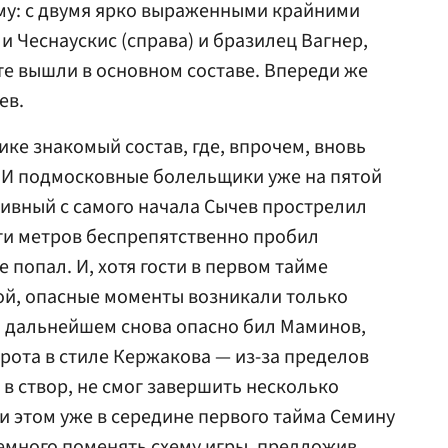
му: с двумя ярко выраженными крайними
 Чеснаускис (справа) и бразилец Вагнер,
е вышли в основном составе. Впереди же
ев.
ке знакомый состав, где, впрочем, вновь
. И подмосковные болельщики уже на пятой
тивный с самого начала Сычев прострелил
ти метров беспрепятственно пробил
не попал. И, хотя гости в первом тайме
ой, опасные моменты возникали только
В дальнейшем снова опасно бил Маминов,
рота в стиле Кержакова — из-за пределов
в створ, не смог завершить несколько
и этом уже в середине первого тайма Семину
емного поменять схему игры, предложив