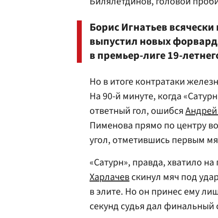
Билялетдинов, головой проб
Борис Игнатьев всячески
выпустил новых форвард
в премьер-лиге 19-летнег
Но в итоге контратаки желез
На 90-й минуте, когда «Сату
ответный гол, ошибся
Андрей
Пименова прямо по центру во
угол, отметившись первым мя
«Сатурн», правда, хватило н
Харлачев
скинул мяч под уда
в элите. Но он принес ему ли
секунд судья дал финальный 