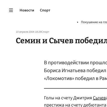
Новости
Спорт
Покушение на гл
10 апреля 2004 18:29
Спорт
Семин и Сычев победи
В противодействии прошло
Бориса Игнатьева победил 
«Локомотив» победил в Ра
Голы на счету Дмитрия
Сычев
престижа на счету дебютант