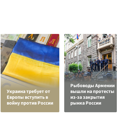
Рыбоводы Армении
Р
Украина требует от
вышли на протесты
н
Европы вступить в
из-за закрытия
п
войну против России
рынка России
К