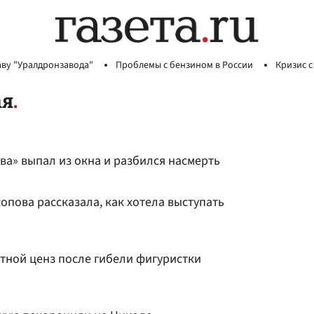
аву "Уралдронзавода"
Проблемы с бензином в России
Кризис с
ая
ва» выпал из окна и разбился насмерть
опова рассказала, как хотела выступать
тной ценз после гибели фигуристки