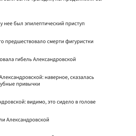
 у нее был эпилептический приступ
что предшествовало смерти фигуристки
овала гибель Александровской
Александровской: наверное, сказалась
губные привычки
дровской: видимо, это сидело в голове
ели Александровской