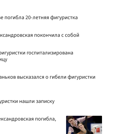
ве погибла 20-летняя фигуристка
ександровская покончила с собой
фигуристки госпитализирована
ицу
ньков высказался о гибели фигуристки
уристки нашли записку
ександровская погибла,