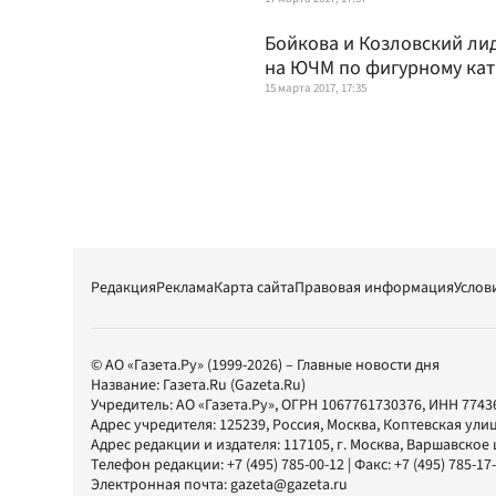
Бойкова и Козловский ли
на ЮЧМ по фигурному ка
15 марта 2017, 17:35
Редакция
Реклама
Карта сайта
Правовая информация
Услов
© АО «Газета.Ру» (1999-2026) – Главные новости дня
Название:
Газета.Ru
(Gazeta.Ru)
Учредитель:
АО «Газета.Ру»
, ОГРН 1067761730376, ИНН 7743
Адрес учредителя: 125239, Россия, Москва, Коптевская улиц
Адрес редакции и издателя:
117105
, г.
Москва
,
Варшавское шо
Телефон редакции:
+7 (495) 785-00-12
| Факс:
+7 (495) 785-17
Электронная почта:
gazeta@gazeta.ru