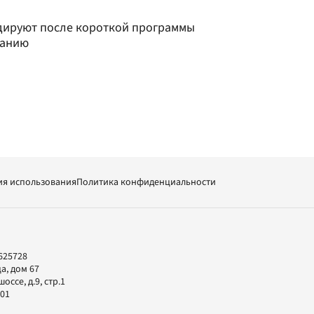
дируют после короткой программы
танию
ия использования
Политика конфиденциальности
625728
а, дом 67
ссе, д.9, стр.1
-01