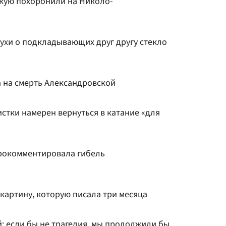
кую похоронили на Николо-
лухи о подкладывающих друг другу стекло
 на смерть Александровской
стки намерен вернуться в катание «для
рокомментировала гибель
картину, которую писала три месяца
: если бы не трагедия, мы продолжили бы