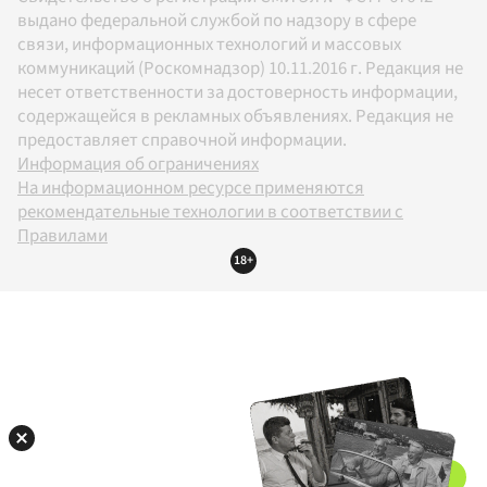
выдано федеральной службой по надзору в сфере
связи, информационных технологий и массовых
коммуникаций (Роскомнадзор) 10.11.2016 г. Редакция не
несет ответственности за достоверность информации,
содержащейся в рекламных объявлениях. Редакция не
предоставляет справочной информации.
Информация об ограничениях
На информационном ресурсе применяются
рекомендательные технологии в соответствии с
Правилами
18+