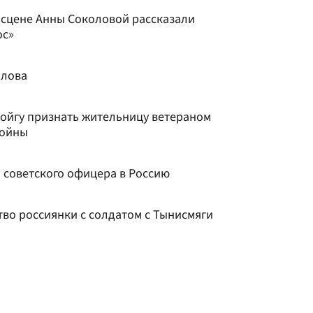
 сцене Анны Соколовой рассказали
ос»
олова
ойгу признать жительницу ветераном
войны
 советского офицера в Россию
тво россиянки с солдатом с Тынисмяги