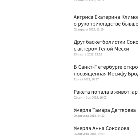
Актриса Екатерина Климов
о рукоприкладстве бывше
02 апреля 2023, 11:10
Друг баскетболистки Сок
с актером Гелой Месхи
23 марта 2023, 12:55
В Санкт-Петербурге откро
посвященная Иосифу Бро
11 мая 2022, 18:37
Ракета попала в живот: ар
02 сентября 2019, 16:03
Умерла Тамара Дегтярева
09 августа 2018, 14:52
Умерла Анна Соколова
06 августа 2018, 19:09