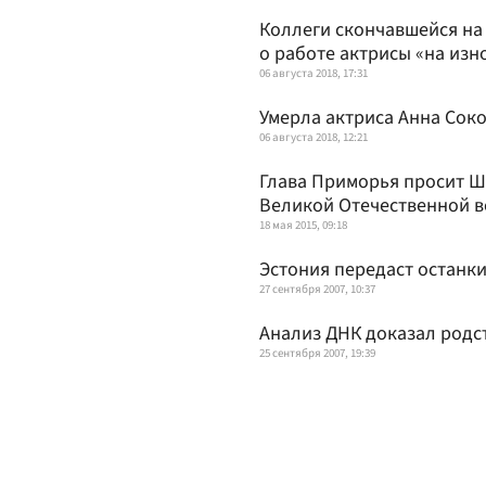
Коллеги скончавшейся на
о работе актрисы «на изн
06 августа 2018, 17:31
Умерла актриса Анна Сок
06 августа 2018, 12:21
Глава Приморья просит Ш
Великой Отечественной 
18 мая 2015, 09:18
Эстония передаст останки
27 сентября 2007, 10:37
Анализ ДНК доказал родс
25 сентября 2007, 19:39