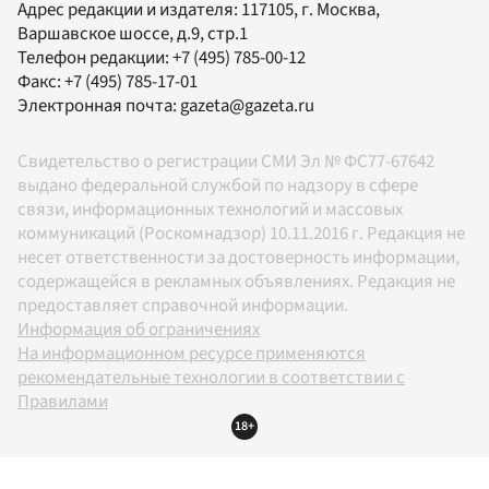
Адрес редакции и издателя:
117105
, г.
Москва
,
Варшавское шоссе, д.9, стр.1
Телефон редакции:
+7 (495) 785-00-12
Факс:
+7 (495) 785-17-01
Электронная почта:
gazeta@gazeta.ru
Свидетельство о регистрации СМИ Эл № ФС77-67642
выдано федеральной службой по надзору в сфере
связи, информационных технологий и массовых
коммуникаций (Роскомнадзор) 10.11.2016 г. Редакция не
несет ответственности за достоверность информации,
содержащейся в рекламных объявлениях. Редакция не
предоставляет справочной информации.
Информация об ограничениях
На информационном ресурсе применяются
рекомендательные технологии в соответствии с
Правилами
18+