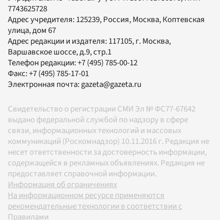
7743625728
Адрес учредителя: 125239, Россия, Москва, Коптевская
улица, дом 67
Адрес редакции и издателя:
117105
, г.
Москва
,
Варшавское шоссе, д.9, стр.1
Телефон редакции:
+7 (495) 785-00-12
Факс:
+7 (495) 785-17-01
Электронная почта:
gazeta@gazeta.ru
Свидетельство о регистрации СМИ Эл № ФС77-67642
выдано федеральной службой по надзору в сфере
связи, информационных технологий и массовых
коммуникаций (Роскомнадзор) 10.11.2016 г. Редакция не
несет ответственности за достоверность информации,
содержащейся в рекламных объявлениях. Редакция не
предоставляет справочной информации.
Информация об ограничениях
На информационном ресурсе применяются
рекомендательные технологии в соответствии с
Правилами