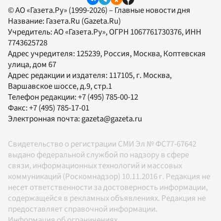
© АО «Газета.Ру» (1999-2026) – Главные новости дня
Название:
Газета.Ru
(Gazeta.Ru)
Учредитель:
АО «Газета.Ру»
, ОГРН 1067761730376, ИНН
7743625728
Адрес учредителя: 125239, Россия, Москва, Коптевская
улица, дом 67
Адрес редакции и издателя:
117105
, г.
Москва
,
Варшавское шоссе, д.9, стр.1
Телефон редакции:
+7 (495) 785-00-12
Факс:
+7 (495) 785-17-01
Электронная почта:
gazeta@gazeta.ru
Свидетельство о регистрации СМИ Эл № ФС77-67642
выдано федеральной службой по надзору в сфере
связи, информационных технологий и массовых
коммуникаций (Роскомнадзор) 10.11.2016 г. Редакция не
несет ответственности за достоверность информации,
содержащейся в рекламных объявлениях. Редакция не
предоставляет справочной информации.
Информация об ограничениях