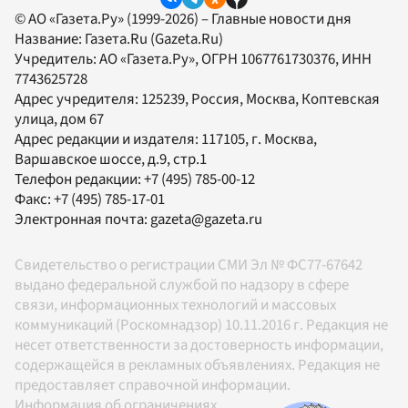
© АО «Газета.Ру» (1999-2026) – Главные новости дня
Название:
Газета.Ru
(Gazeta.Ru)
Учредитель:
АО «Газета.Ру»
, ОГРН 1067761730376, ИНН
7743625728
Адрес учредителя: 125239, Россия, Москва, Коптевская
улица, дом 67
Адрес редакции и издателя:
117105
, г.
Москва
,
Варшавское шоссе, д.9, стр.1
Телефон редакции:
+7 (495) 785-00-12
Факс:
+7 (495) 785-17-01
Электронная почта:
gazeta@gazeta.ru
Свидетельство о регистрации СМИ Эл № ФС77-67642
выдано федеральной службой по надзору в сфере
связи, информационных технологий и массовых
коммуникаций (Роскомнадзор) 10.11.2016 г. Редакция не
несет ответственности за достоверность информации,
содержащейся в рекламных объявлениях. Редакция не
предоставляет справочной информации.
Информация об ограничениях