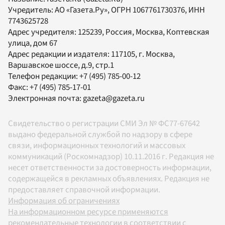
Учредитель:
АО «Газета.Ру»
, ОГРН 1067761730376, ИНН
7743625728
Адрес учредителя: 125239, Россия, Москва, Коптевская
улица, дом 67
Адрес редакции и издателя:
117105
, г.
Москва
,
Варшавское шоссе, д.9, стр.1
Телефон редакции:
+7 (495) 785-00-12
Факс:
+7 (495) 785-17-01
Электронная почта:
gazeta@gazeta.ru
Свидетельство о регистрации СМИ Эл № ФС77-67642
выдано федеральной службой по надзору в сфере
связи, информационных технологий и массовых
коммуникаций (Роскомнадзор) 10.11.2016 г. Редакция не
несет ответственности за достоверность информации,
содержащейся в рекламных объявлениях. Редакция не
предоставляет справочной информации.
Информация об ограничениях
На информационном ресурсе применяются
рекомендательные технологии в соответствии с