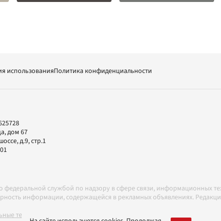
ия использования
Политика конфиденциальности
625728
а, дом 67
ссе, д.9, стр.1
-01
но федеральной службой по надзору в сфере связи, информационных т
товерность информации, содержащейся в рекламных объявлениях. Редак
ные технологии в соответствии с Правилами