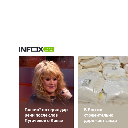
Галкин* потерял дар
В России
речи после слов
стремительно
Пугачевой о Киеве
дорожает сахар