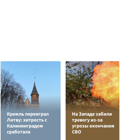
С
Кремль переиграл
На Западе забили
п
Литву: хитрость с
тревогу из-за
Р
Калининградом
угрозы окончания
в
сработала
СВО
п