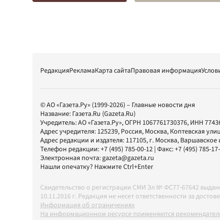
Редакция
Реклама
Карта сайта
Правовая информация
Услов
© АО «Газета.Ру» (1999-2026) – Главные новости дня
Название:
Газета.Ru
(Gazeta.Ru)
Учредитель:
АО «Газета.Ру»
, ОГРН 1067761730376, ИНН 7743
Адрес учредителя: 125239, Россия, Москва, Коптевская улиц
Адрес редакции и издателя:
117105
, г.
Москва
,
Варшавское шо
Телефон редакции:
+7 (495) 785-00-12
| Факс:
+7 (495) 785-17
Электронная почта:
gazeta@gazeta.ru
Нашли опечатку? Нажмите Ctrl+Enter
Свидетельство о регистрации СМИ Эл № ФС77-67642 выда
10.11.2016 г. Редакция не несет ответственности за дос
Информация об ограничениях
На информационном ресурсе применяются рекомендатель