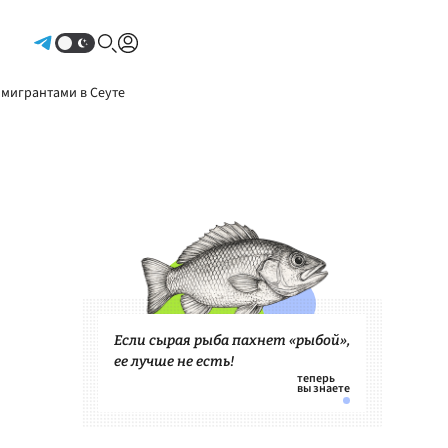
Авторизоваться
 мигрантами в Сеуте
Если сырая рыба пахнет «рыбой»,
ее лучше не есть!