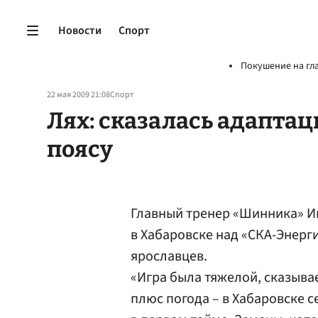
Новости
Спорт
Покушение на гл
22 мая 2009 21:08
Спорт
Лях: сказалась адаптац
поясу
Главный тренер «Шинника» И
в Хабаровске над «СКА-Энерг
ярославцев.
«Игра была тяжелой, сказывае
плюс погода – в Хабаровске 