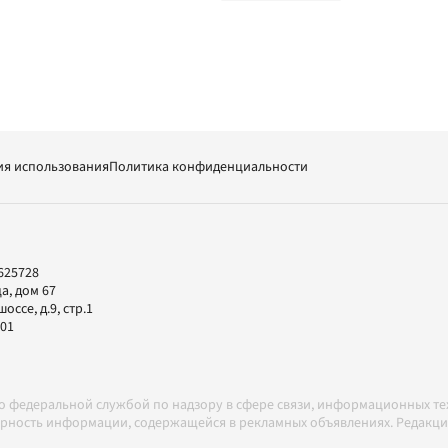
ия использования
Политика конфиденциальности
625728
а, дом 67
ссе, д.9, стр.1
-01
но федеральной службой по надзору в сфере связи, информационных т
товерность информации, содержащейся в рекламных объявлениях. Редак