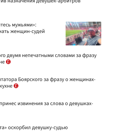
тив назначения девушек-арбитров
йтесь мужьями»:
нать женщин-судей
ого двумя непечатными словами за фразу
хне
татора Боярского за фразу о женщинах-
 кухне
принес извинения за слова о девушках-
та» оскорбил девушку-судью