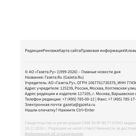
Редакция
Реклама
Карта сайта
Правовая информация
Услов
© АО «Газета.Ру» (1999-2026) – Главные новости дня
Название:
Газета.Ru
(Gazeta.Ru)
Учредитель:
АО «Газета.Ру»
, ОГРН 1067761730376, ИНН 7743
Адрес учредителя: 125239, Россия, Москва, Коптевская улиц
Адрес редакции и издателя:
117105
, г.
Москва
,
Варшавское шо
Телефон редакции:
+7 (495) 785-00-12
| Факс:
+7 (495) 785-17
Электронная почта:
gazeta@gazeta.ru
Нашли опечатку? Нажмите Ctrl+Enter
Свидетельство о регистрации СМИ Эл № ФС77-67642 выда
10.11.2016 г. Редакция не несет ответственности за дос
Информация об ограничениях