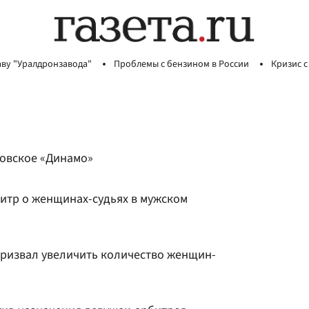
аву "Уралдронзавода"
Проблемы с бензином в России
Кризис с
ковское «Динамо»
битр о женщинах-судьях в мужском
ризвал увеличить количество женщин-