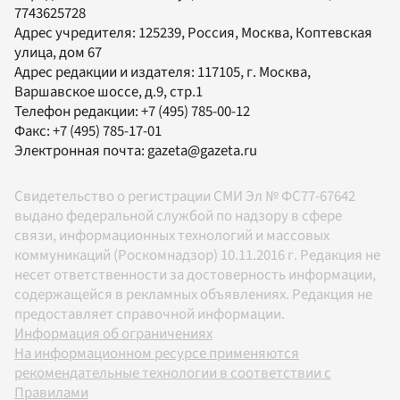
7743625728
Адрес учредителя: 125239, Россия, Москва, Коптевская
улица, дом 67
Адрес редакции и издателя:
117105
, г.
Москва
,
Варшавское шоссе, д.9, стр.1
Телефон редакции:
+7 (495) 785-00-12
Факс:
+7 (495) 785-17-01
Электронная почта:
gazeta@gazeta.ru
Свидетельство о регистрации СМИ Эл № ФС77-67642
выдано федеральной службой по надзору в сфере
связи, информационных технологий и массовых
коммуникаций (Роскомнадзор) 10.11.2016 г. Редакция не
несет ответственности за достоверность информации,
содержащейся в рекламных объявлениях. Редакция не
предоставляет справочной информации.
Информация об ограничениях
На информационном ресурсе применяются
рекомендательные технологии в соответствии с
Правилами