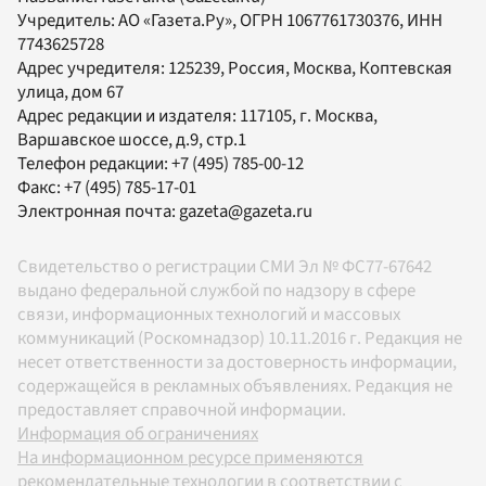
Учредитель:
АО «Газета.Ру»
, ОГРН 1067761730376, ИНН
7743625728
Адрес учредителя: 125239, Россия, Москва, Коптевская
улица, дом 67
Адрес редакции и издателя:
117105
, г.
Москва
,
Варшавское шоссе, д.9, стр.1
Телефон редакции:
+7 (495) 785-00-12
Факс:
+7 (495) 785-17-01
Электронная почта:
gazeta@gazeta.ru
Свидетельство о регистрации СМИ Эл № ФС77-67642
выдано федеральной службой по надзору в сфере
связи, информационных технологий и массовых
коммуникаций (Роскомнадзор) 10.11.2016 г. Редакция не
несет ответственности за достоверность информации,
содержащейся в рекламных объявлениях. Редакция не
предоставляет справочной информации.
Информация об ограничениях
На информационном ресурсе применяются
рекомендательные технологии в соответствии с