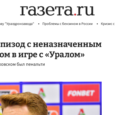
аву "Уралдронзавода"
Проблемы с бензином в России
Кризис с
эпизод с неназначенным
ом в игре с «Уралом»
ьковском был пенальти