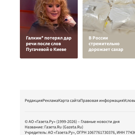
Галкин* потерял дар
В России
речи после слов
стремительно
Пугачевой о Киеве
дорожает сахар
Редакция
Реклама
Карта сайта
Правовая информация
Услов
© АО «Газета.Ру» (1999-2026) – Главные новости дня
Название:
Газета.Ru
(Gazeta.Ru)
Учредитель:
АО «Газета.Ру»
, ОГРН 1067761730376, ИНН 7743