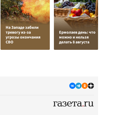
На Западе забили
К
тревогу из-за
Ермолаев день: что
Л
угрозы окончания
можно и нельзя
К
СВО
делать 8 августа
с