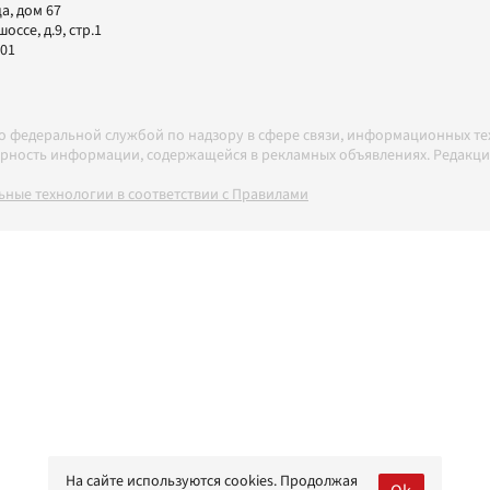
а, дом 67
ссе, д.9, стр.1
-01
но федеральной службой по надзору в сфере связи, информационных т
товерность информации, содержащейся в рекламных объявлениях. Редак
ные технологии в соответствии с Правилами
На сайте используются cookies. Продолжая