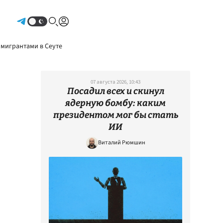
Авторизоваться
 мигрантами в Сеуте
07 августа 2026, 10:43
Посадил всех и скинул
ядерную бомбу: каким
президентом мог бы стать
ИИ
Виталий Рюмшин