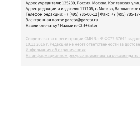
Адрес учредителя: 125239, Россия, Москва, Коптевская улиц
Адрес редакции и издателя:
117105
, г.
Москва
,
Варшавское шо
Телефон редакции:
+7 (495) 785-00-12
| Факс:
+7 (495) 785-17
Электронная почта:
gazeta@gazeta.ru
Нашли опечатку? Нажмите Ctrl+Enter
Свидетельство о регистрации СМИ Эл № ФС77-67642 выда
10.11.2016 г. Редакция не несет ответственности за дос
Информация об ограничениях
На информационном ресурсе применяются рекомендатель