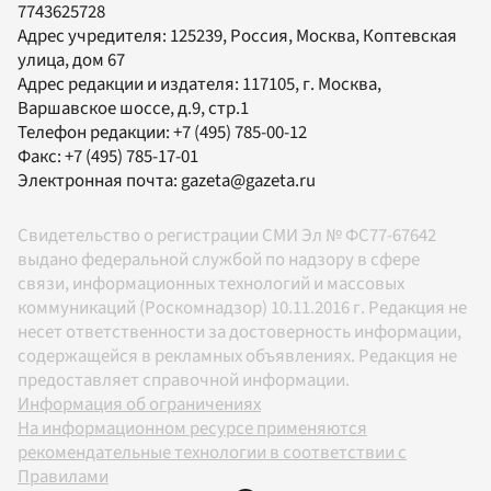
7743625728
Адрес учредителя: 125239, Россия, Москва, Коптевская
улица, дом 67
Адрес редакции и издателя:
117105
, г.
Москва
,
Варшавское шоссе, д.9, стр.1
Телефон редакции:
+7 (495) 785-00-12
Факс:
+7 (495) 785-17-01
Электронная почта:
gazeta@gazeta.ru
Свидетельство о регистрации СМИ Эл № ФС77-67642
выдано федеральной службой по надзору в сфере
связи, информационных технологий и массовых
коммуникаций (Роскомнадзор) 10.11.2016 г. Редакция не
несет ответственности за достоверность информации,
содержащейся в рекламных объявлениях. Редакция не
предоставляет справочной информации.
Информация об ограничениях
На информационном ресурсе применяются
рекомендательные технологии в соответствии с
Правилами