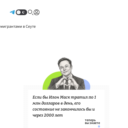
Авторизоваться
 мигрантами в Сеуте
Если бы Илон Маск тратил по 1
млн долларов в день, его
состояние не закончилось бы и
через 2000 лет