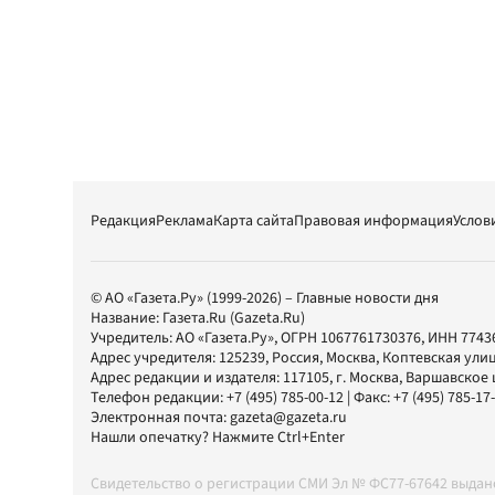
Редакция
Реклама
Карта сайта
Правовая информация
Услов
© АО «Газета.Ру» (1999-2026) – Главные новости дня
Название:
Газета.Ru
(Gazeta.Ru)
Учредитель:
АО «Газета.Ру»
, ОГРН 1067761730376, ИНН 7743
Адрес учредителя: 125239, Россия, Москва, Коптевская улиц
Адрес редакции и издателя:
117105
, г.
Москва
,
Варшавское шо
Телефон редакции:
+7 (495) 785-00-12
| Факс:
+7 (495) 785-17
Электронная почта:
gazeta@gazeta.ru
Нашли опечатку? Нажмите Ctrl+Enter
Свидетельство о регистрации СМИ Эл № ФС77-67642 выда