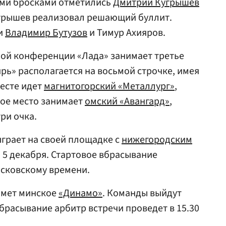
ыми бросками отметились
Дмитрий Кугрышев
угрышев реализовал решающий буллит.
и
Владимир Бутузов
и Тимур Ахияров.
ной конференции «Лада» занимает третье
ирь» располагается на восьмой строчке, имея
месте идет
магнитогорский «Металлург»
,
рое место занимает
омский «Авангард»
,
три очка.
грает на своей площадке с
нижегородским
я 5 декабря. Стартовое вбрасывание
осковскому времени.
мет минское
«Динамо»
. Команды выйдут
вбрасывание арбитр встречи проведет в 15.30