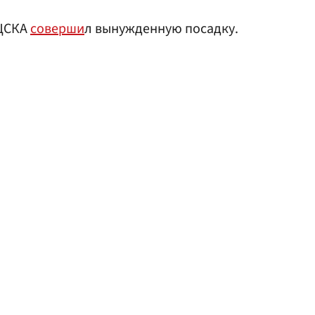
 ЦСКА
соверши
л вынужденную посадку.