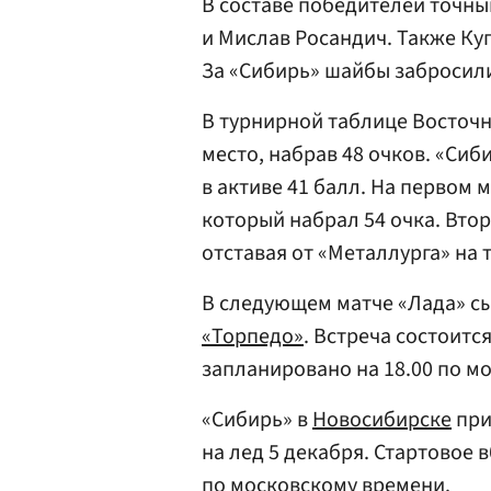
В составе победителей точн
и Мислав Росандич. Также К
За «Сибирь» шайбы забросил
В турнирной таблице Восточ
место, набрав 48 очков. «Сиб
в активе 41 балл. На первом 
который набрал 54 очка. Вто
отставая от «Металлурга» на 
В следующем матче «Лада» сы
«Торпедо»
. Встреча состоитс
запланировано на 18.00 по м
«Сибирь» в
Новосибирске
при
на лед 5 декабря. Стартовое 
по московскому времени.