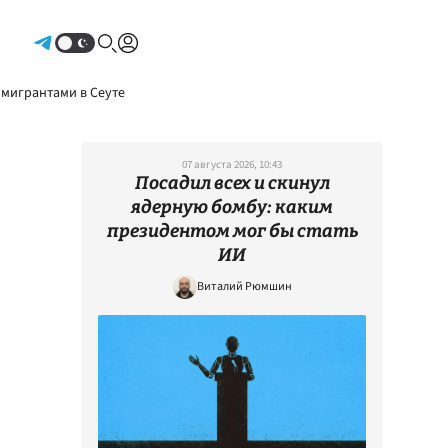
Авторизоваться
 мигрантами в Сеуте
07 августа 2026, 10:43
Посадил всех и скинул
ядерную бомбу: каким
президентом мог бы стать
ИИ
Виталий Рюмшин