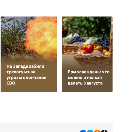
На Западе забили
Л
тревогу из-за
Ермолаев день: что
з
угрозы окончания
можно и нельзя
в
СВО
делать 8 августа
р