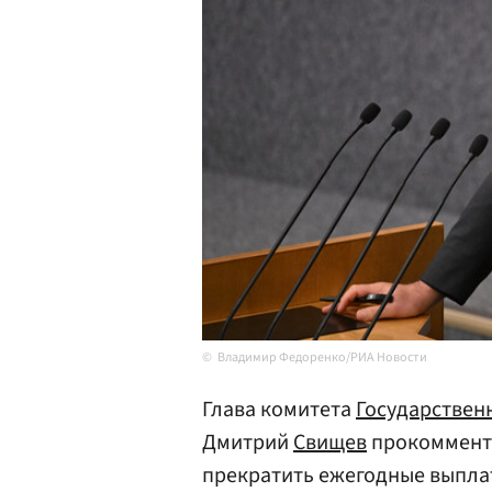
Владимир Федоренко/РИА Новости
Глава комитета
Государствен
Дмитрий
Свищев
прокомменти
прекратить ежегодные выпла