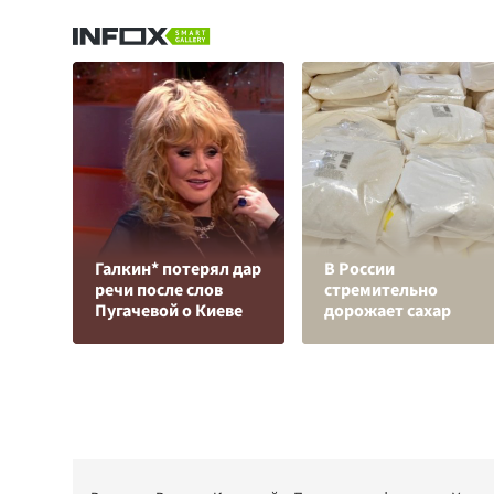
Галкин* потерял дар
В России
речи после слов
стремительно
Пугачевой о Киеве
дорожает сахар