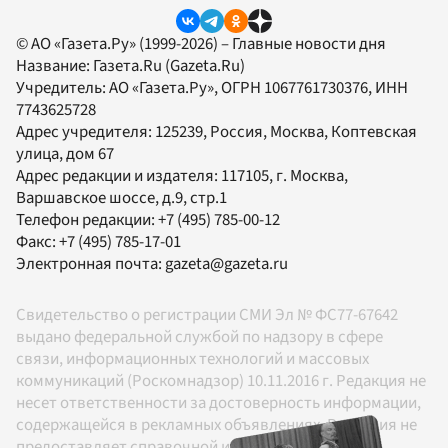
© АО «Газета.Ру» (1999-2026) – Главные новости дня
Название:
Газета.Ru
(Gazeta.Ru)
Учредитель:
АО «Газета.Ру»
, ОГРН 1067761730376, ИНН
7743625728
Адрес учредителя: 125239, Россия, Москва, Коптевская
улица, дом 67
Адрес редакции и издателя:
117105
, г.
Москва
,
Варшавское шоссе, д.9, стр.1
Телефон редакции:
+7 (495) 785-00-12
Факс:
+7 (495) 785-17-01
Электронная почта:
gazeta@gazeta.ru
Свидетельство о регистрации СМИ Эл № ФС77-67642
выдано федеральной службой по надзору в сфере
связи, информационных технологий и массовых
коммуникаций (Роскомнадзор) 10.11.2016 г. Редакция не
несет ответственности за достоверность информации,
содержащейся в рекламных объявлениях. Редакция не
предоставляет справочной информации.