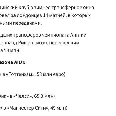
лийский клуб в зимнее трансферное окно
овел за лондонцев 14 матчей, в которых
вными передачами.
худших трансферов чемпионата
Англии
форвард Ришарлисон, перешедший
а 58 млн.
езона АПЛ:
 в «Тоттенхэм», 58 млн евро)
на» в «Челcи», 65,3 млн)
» в «Манчеcтер Cити», 49 млн)