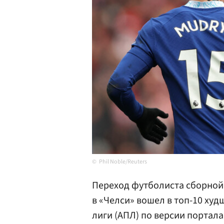
Phil Noble/Reuters
Переход футболиста сборно
в «Челси» вошел в топ-10 ху
лиги (АПЛ) по версии портал