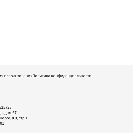
ия использования
Политика конфиденциальности
625728
а, дом 67
ссе, д.9, стр.1
-01