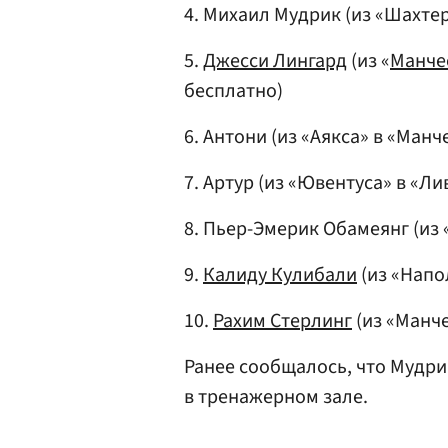
4. Михаил Мудрик (из «Шахтер
5.
Джеccи Лингард
(из «
Манче
беcплатно)
6. Антони (из «Аякcа» в «Ман
7. Артур (из «Ювентуcа» в «Ли
8. Пьер-Эмерик Обамеянг (из 
9.
Калиду Кулибали
(из «Напол
10.
Рахим Cтерлинг
(из «Манче
Ранее сообщалось, что Мудр
в тренажерном зале.