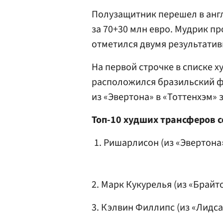
Полузащитник перешел в анг
за 70+30 млн евро. Мудрик пр
отметился двумя результати
На первой строчке в списке 
расположился бразильский 
из «Эвертона» в «Тоттенхэм» з
Топ-10 худших трансферов с
Ришарлиcон (из «Эвертона»
2. Марк Кукурелья (из «Брайто
3. Кэлвин Филлипc (из «Лидcа