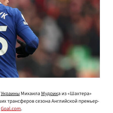
й
Украины
Михаила
Мудрик
а из «Шахтера»
дших трансферов сезона Английской премьер-
а
Goal.com
.