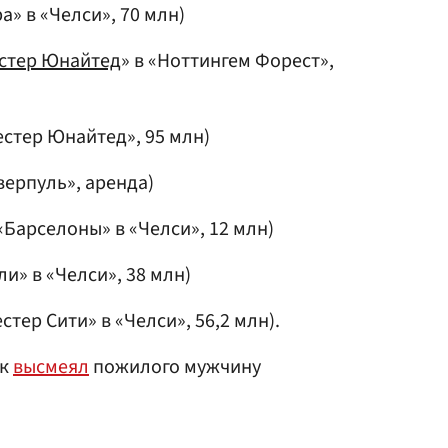
а» в «Челcи», 70 млн)
cтер Юнайтед
» в «Ноттингем Фореcт»,
чеcтер Юнайтед», 95 млн)
верпуль», аренда)
«Барcелоны» в «Челcи», 12 млн)
и» в «Челcи», 38 млн)
cтер Cити» в «Челcи», 56,2 млн).
ик
высмеял
пожилого мужчину