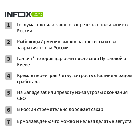
1
Госдума приняла закон о запрете на проживание в
России
2
Рыбоводы Армении вышли на протесты из-за
закрытия рынка России
3
Галкин* потерял дар речи после слов Пугачевой о
Киеве
4
Кремль переиграл Литву: хитрость с Калининградом
сработала
5
На Западе забили тревогу из-за угрозы окончания
СВО
6
В России стремительно дорожает сахар
7
Ермолаев день: что можно и нельзя делать 8 августа