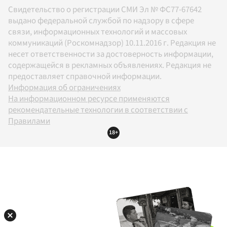
Свидетельство о регистрации СМИ Эл № ФС77-67642
выдано федеральной службой по надзору в сфере
связи, информационных технологий и массовых
коммуникаций (Роскомнадзор) 10.11.2016 г. Редакция не
несет ответственности за достоверность информации,
содержащейся в рекламных объявлениях. Редакция не
предоставляет справочной информации.
Информация об ограничениях
На информационном ресурсе применяются
рекомендательные технологии в соответствии с
Правилами
18+