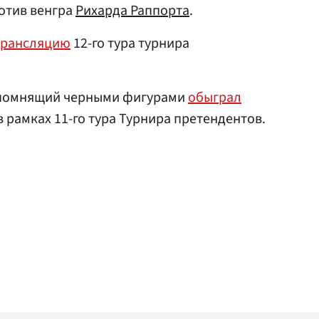
отив венгра
Рихарда Раппорта
.
трансляцию
12-го тура турнира
епомнящий черными фигурами
обыграл
 рамках 11-го тура Турнира претендентов.