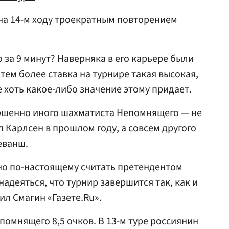
на 14-м ходу троекратным повторением
о за 9 минут? Наверняка в его карьере были
 тем более ставка на турнире такая высокая,
е хоть какое-либо значение этому придает.
ршенно иного шахматиста Непомнящего — не
ал Карлсен в прошлом году, а совсем другого
еванш.
но по-настоящему считать претендентом
адеяться, что турнир завершится так, как и
ил Смагин «Газете.Ru».
епомнящего 8,5 очков. В 13-м туре россиянин