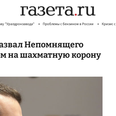
аву "Уралдронзавода"
Проблемы с бензином в России
Кризис с
назвал Непомнящего
м на шахматную корону