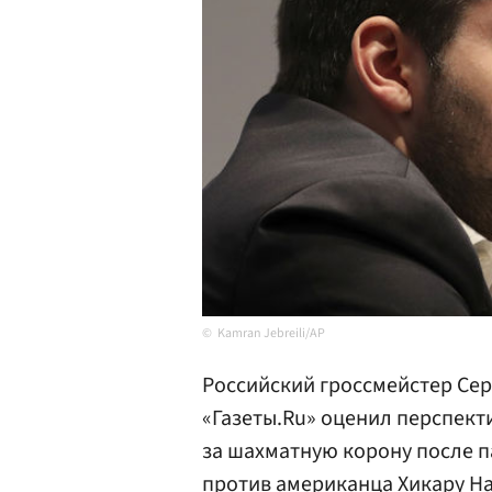
Kamran Jebreili/AP
Российский гроссмейстер Се
«Газеты.Ru» оценил перспек
за шахматную корону после п
против американца
Хикару Н