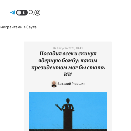
Авторизоваться
 мигрантами в Сеуте
07 августа 2026, 10:43
Посадил всех и скинул
ядерную бомбу: каким
президентом мог бы стать
ИИ
Виталий Рюмшин