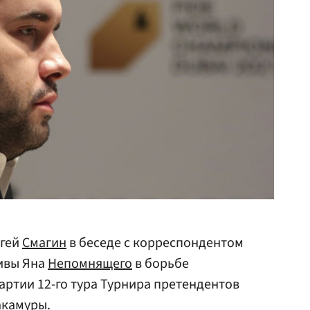
ргей
Смагин
в беседе с корреспондентом
тивы Яна
Непомнящего
в борьбе
артии 12-го тура Турнира претендентов
акамуры
.