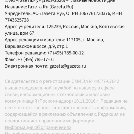
© АО «Газета.Ру» (1999-2026) – Главные новости дня
Название:
Газета.Ru
(Gazeta.Ru)
Учредитель:
АО «Газета.Ру»
, ОГРН 1067761730376, ИНН
7743625728
Адрес учредителя: 125239, Россия, Москва, Коптевская
улица, дом 67
Адрес редакции и издателя:
117105
, г.
Москва
,
Варшавское шоссе, д.9, стр.1
Телефон редакции:
+7 (495) 785-00-12
Факс:
+7 (495) 785-17-01
Электронная почта:
gazeta@gazeta.ru
Свидетельство о регистрации СМИ Эл № ФС77-67642
выдано федеральной службой по надзору в сфере
связи, информационных технологий и массовых
коммуникаций (Роскомнадзор) 10.11.2016 г. Редакция не
несет ответственности за достоверность информации,
содержащейся в рекламных объявлениях. Редакция не
предоставляет справочной информации.
Информация об ограничениях
На информационном ресурсе применяются