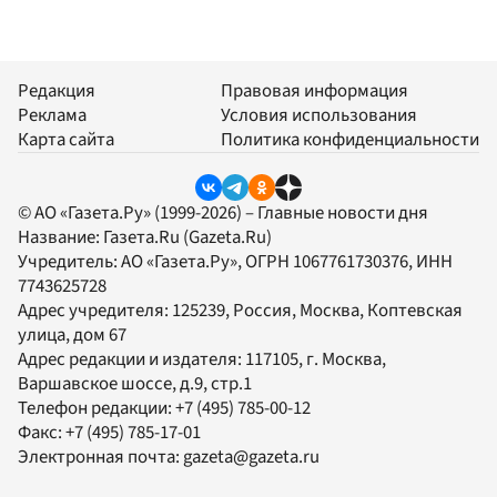
Редакция
Правовая информация
Реклама
Условия использования
Карта сайта
Политика конфиденциальности
© АО «Газета.Ру» (1999-2026) – Главные новости дня
Название:
Газета.Ru
(Gazeta.Ru)
Учредитель:
АО «Газета.Ру»
, ОГРН 1067761730376, ИНН
7743625728
Адрес учредителя: 125239, Россия, Москва, Коптевская
улица, дом 67
Адрес редакции и издателя:
117105
, г.
Москва
,
Варшавское шоссе, д.9, стр.1
Телефон редакции:
+7 (495) 785-00-12
Факс:
+7 (495) 785-17-01
Электронная почта:
gazeta@gazeta.ru