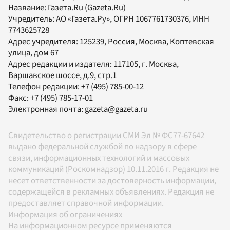
Название:
Газета.Ru
(Gazeta.Ru)
Учредитель:
АО «Газета.Ру»
, ОГРН 1067761730376, ИНН
7743625728
Адрес учредителя: 125239, Россия, Москва, Коптевская
улица, дом 67
Адрес редакции и издателя:
117105
, г.
Москва
,
Варшавское шоссе, д.9, стр.1
Телефон редакции:
+7 (495) 785-00-12
Факс:
+7 (495) 785-17-01
Электронная почта:
gazeta@gazeta.ru
Свидетельство о регистрации СМИ Эл № ФС77-67642
выдано федеральной службой по надзору в сфере
связи, информационных технологий и массовых
коммуникаций (Роскомнадзор) 10.11.2016 г. Редакция не
несет ответственности за достоверность информации,
содержащейся в рекламных объявлениях. Редакция не
предоставляет справочной информации.
Информация об ограничениях
На информационном ресурсе применяются