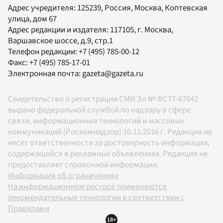
Адрес учредителя: 125239, Россия, Москва, Коптевская
улица, дом 67
Адрес редакции и издателя:
117105
, г.
Москва
,
Варшавское шоссе, д.9, стр.1
Телефон редакции:
+7 (495) 785-00-12
Факс:
+7 (495) 785-17-01
Электронная почта:
gazeta@gazeta.ru
Свидетельство о регистрации СМИ Эл № ФС77-67642
выдано федеральной службой по надзору в сфере
связи, информационных технологий и массовых
коммуникаций (Роскомнадзор) 10.11.2016 г. Редакция не
несет ответственности за достоверность информации,
содержащейся в рекламных объявлениях. Редакция не
предоставляет справочной информации.
Информация об ограничениях
На информационном ресурсе применяются
рекомендательные технологии в соответствии с
Правилами
18+