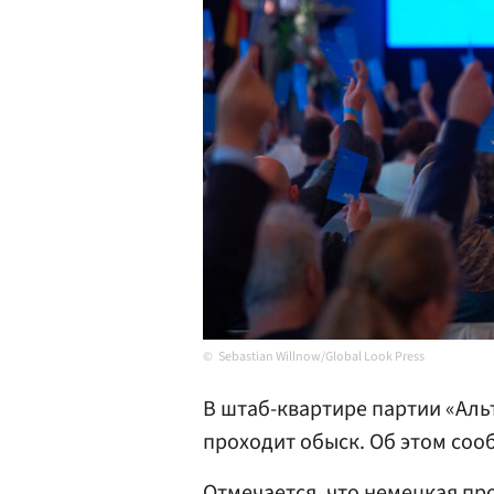
Sebastian Willnow/Global Look Press
В штаб-квартире партии «Аль
проходит обыск. Об этом со
Отмечается, что немецкая пр