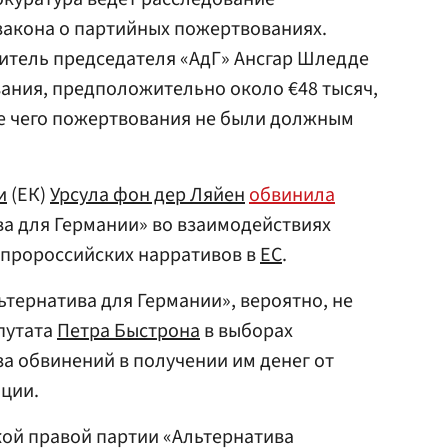
закона о партийных пожертвованиях.
итель председателя «АдГ» Ансгар Шледде
ания, предположительно около €48 тысяч,
ате чего пожертвования не были должным
и
(ЕК)
Урсула фон дер Ляйен
обвинила
а для Германии» во взаимодействиях
 пророссийских нарративов в
ЕС
.
льтернатива для Германии», вероятно, не
путата
Петра Быстрона
в выборах
за обвинений в получении им денег от
ации.
кой правой партии «Альтернатива