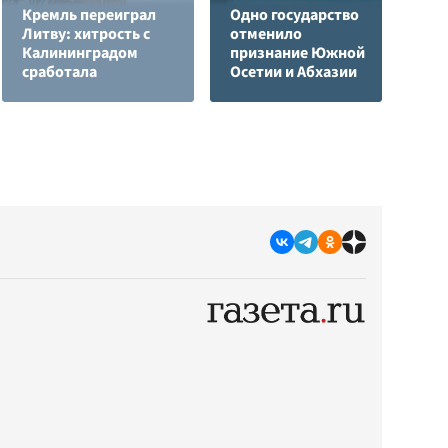
Кремль переиграл
Одно государство
Л
Литву: хитрость с
отменило
з
Калининградом
признание Южной
в
сработала
Осетии и Абхазии
р