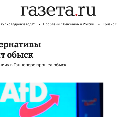
аву "Уралдронзавода"
Проблемы с бензином в России
Кризис с
тернативы
ит обыск
ании» в Ганновере прошел обыск