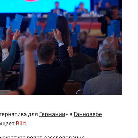
тернатива для
Германии
» в
Ганновере
общает
Bild
.
окуратура ведет расследование