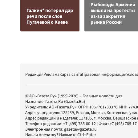
Рыбоводы Армении
Галкин* потерял дар
вышли на протесты
речи после слов
из-за закрытия
Пугачевой о Киеве
рынка России
Редакция
Реклама
Карта сайта
Правовая информация
Услов
© АО «Газета.Ру» (1999-2026) – Главные новости дня
Название:
Газета.Ru
(Gazeta.Ru)
Учредитель:
АО «Газета.Ру»
, ОГРН 1067761730376, ИНН 7743
Адрес учредителя: 125239, Россия, Москва, Коптевская улиц
Адрес редакции и издателя:
117105
, г.
Москва
,
Варшавское шо
Телефон редакции:
+7 (495) 785-00-12
| Факс:
+7 (495) 785-17
Электронная почта:
gazeta@gazeta.ru
Нашли опечатку? Нажмите Ctrl+Enter