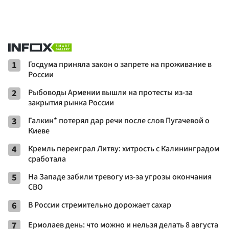
1
Госдума приняла закон о запрете на проживание в
России
2
Рыбоводы Армении вышли на протесты из-за
закрытия рынка России
3
Галкин* потерял дар речи после слов Пугачевой о
Киеве
4
Кремль переиграл Литву: хитрость с Калининградом
сработала
5
На Западе забили тревогу из-за угрозы окончания
СВО
6
В России стремительно дорожает сахар
7
Ермолаев день: что можно и нельзя делать 8 августа