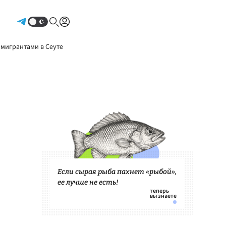
Авторизоваться
 мигрантами в Сеуте
Если сырая рыба пахнет «рыбой»,
ее лучше не есть!