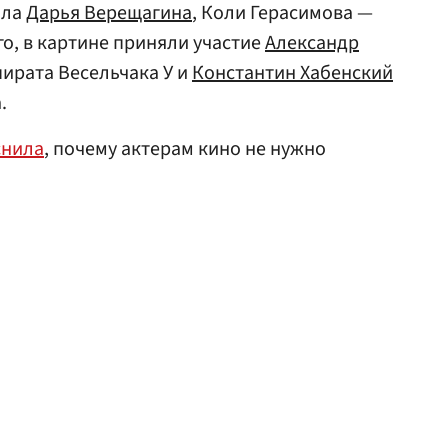
ала
Дарья Верещагина
, Коли Герасимова —
го, в картине приняли участие
Александр
пирата Весельчака У и
Константин Хабенский
.
снила
, почему актерам кино не нужно