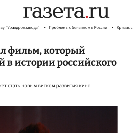
аву "Уралдронзавода"
Проблемы с бензином в России
Кризис с
л фильм, который
й в истории российского
жет стать новым витком развития кино