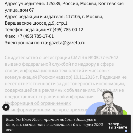
Адрес учредителя: 125239, Россия, Москва, Коптевская
улица, дом 67
Адрес редакции и издателя:
117105
, г.
Москва
,
Варшавское шоссе, д.9, стр.1
Телефон редакции:
+7 (495) 785-00-12
Факс:
+7 (495) 785-17-01
Электронная почта:
gazeta@gazeta.ru
Свидетельство о регистрации СМИ Эл № ФС77-67642
выдано федеральной службой по надзору в сфере
связи, информационных технологий и массовых
коммуникаций (Роскомнадзор) 10.11.2016 г. Редакция не
несет ответственности за достоверность информации,
содержащейся в рекламных объявлениях. Редакция не
предоставляет справочной информации.
Информация об ограничениях
На информационном ресурсе применяются
рекомендательные технологии в соответствии с
Если бы Илон Маск тратил по 1 млн долларов в
Правилами
день, его состояние не закончилось бы и через 2000
18+
лет