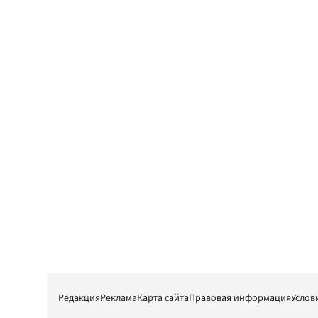
Редакция
Реклама
Карта сайта
Правовая информация
Услов