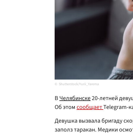
Shutterstock/Yurii_Yarema
В
Челябинске
20-летней девуш
Об этом
сообщает
Telegram-к
Девушка вызвала бригаду ско
заполз таракан. Медики осмо