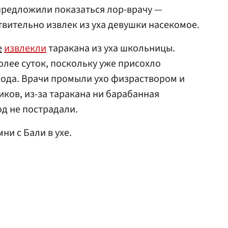
предложили показаться лор-врачу —
твительно извлек из уха девушки насекомое.
е
извлекли
таракана из уха школьницы.
лее суток, поскольку уже присохло
хода. Врачи промыли ухо физраствором и
иков, из-за таракана ни барабанная
од не пострадали.
мни с Бали в ухе.