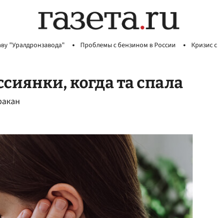
аву "Уралдронзавода"
Проблемы с бензином в России
Кризис с
ссиянки, когда та спала
ракан