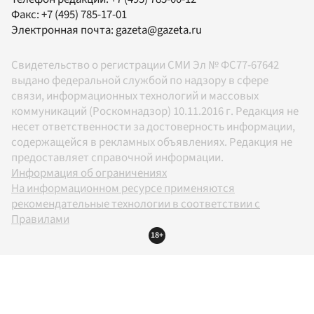
Факс:
+7 (495) 785-17-01
Электронная почта:
gazeta@gazeta.ru
Свидетельство о регистрации СМИ Эл № ФС77-67642
выдано федеральной службой по надзору в сфере
связи, информационных технологий и массовых
коммуникаций (Роскомнадзор) 10.11.2016 г. Редакция не
несет ответственности за достоверность информации,
содержащейся в рекламных объявлениях. Редакция не
предоставляет справочной информации.
Информация об ограничениях
На информационном ресурсе применяются
рекомендательные технологии в соответствии с
Правилами
18+