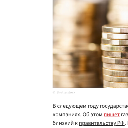
Shutterstock
В следующем году государств
компаниях. Об этом
пишет
газ
близкий к
правительству
РФ
.