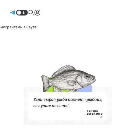
Авторизоваться
 мигрантами в Сеуте
Если сырая рыба пахнет «рыбой»,
ее лучше не есть!