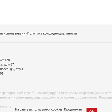
ия использования
Политика конфиденциальности
625728
а, дом 67
ссе, д.9, стр.1
-01
но федеральной службой по надзору в сфере связи, информационных т
товерность информации, содержащейся в рекламных объявлениях. Редак
ные технологии в соответствии с Правилами
На сайте используются cookies. Продолжая
Ok