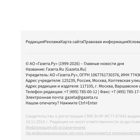
Редакция
Реклама
Карта сайта
Правовая информация
Услов
© АО «Газета.Ру» (1999-2026) – Главные новости дня
Название:
Газета.Ru
(Gazeta.Ru)
Учредитель:
АО «Газета.Ру»
, ОГРН 1067761730376, ИНН 7743
Адрес учредителя: 125239, Россия, Москва, Коптевская улиц
Адрес редакции и издателя:
117105
, г.
Москва
,
Варшавское шо
Телефон редакции:
+7 (495) 785-00-12
| Факс:
+7 (495) 785-17
Электронная почта:
gazeta@gazeta.ru
Нашли опечатку? Нажмите Ctrl+Enter
Свидетельство о регистрации СМИ Эл № ФС77-67642 выда
10.11.2016 г. Редакция не несет ответственности за дос
Информация об ограничениях
На информационном ресурсе применяются рекомендатель