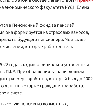
сть. Об этом в беседе с агентством
«Прайм»
ана экономического факультета
РУДН
Елена
ются в Пенсионный фонд за пенсией
мя она формируется из страховых взносов,
зарплаты будущего пенсионера. Чем выше
отчислений, которые работодатель
с 2022 года каждый официально устроенный
т в ПФР. При обращении за начислением
ить размер заработка, который был до 2002
что деньги, которые гражданин заработал
евом счете.
 высокую пенсию из возможных,