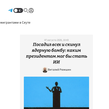
Авторизоваться
 мигрантами в Сеуте
07 августа 2026, 10:43
Посадил всех и скинул
ядерную бомбу: каким
президентом мог бы стать
ИИ
Виталий Рюмшин