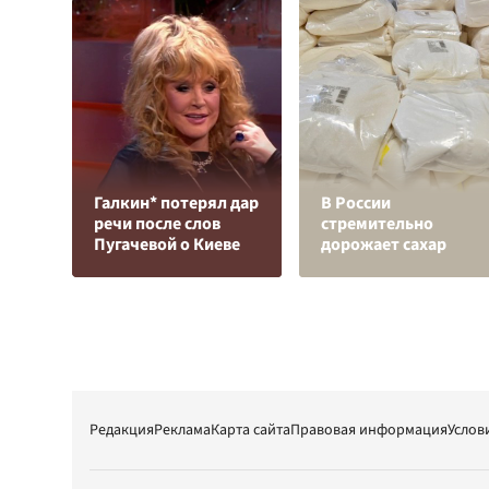
Галкин* потерял дар
В России
речи после слов
стремительно
Пугачевой о Киеве
дорожает сахар
Редакция
Реклама
Карта сайта
Правовая информация
Услов