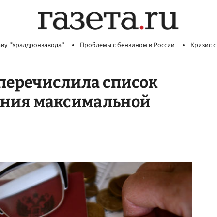
аву "Уралдронзавода"
Проблемы с бензином в России
Кризис с
перечислила список
ения максимальной