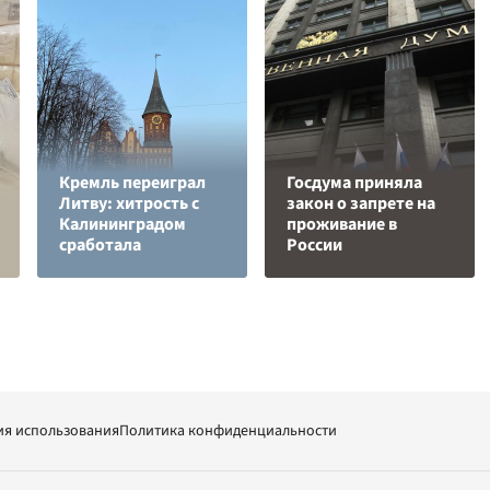
Кремль переиграл
Госдума приняла
Литву: хитрость с
закон о запрете на
Калининградом
проживание в
сработала
России
ия использования
Политика конфиденциальности