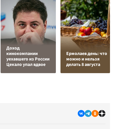
Доход
кинокомпании
Ермолаев день: что
У
уехавшего из России
можно и нельзя
Е
Цекало упал вдвое
делать 8 августа
в